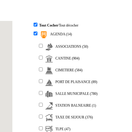
Tout Cocher
/Tout décocher
AGENDA (14)
ASSOCIATIONS (50)
CANTINE (904)
CIMETIERE (584)
PORT DE PLAISANCE (89)
SALLE MUNICIPALE (780)
STATION BALNEAIRE (1)
TAXE DE SEJOUR (376)
TLPE (47)